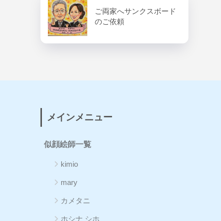
ご両家へサンクスボード
のご依頼
メインメニュー
似顔絵師一覧
kimio
mary
カメタニ
ホシナ シホ