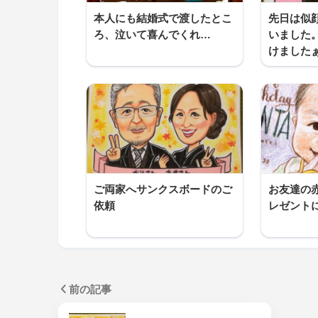
本人にも結婚式で渡したとこ
先日は似
ろ、泣いて喜んでくれ…
いました
けました
ご両家へサンクスボードのご
お友達の
依頼
レゼント
前の記事